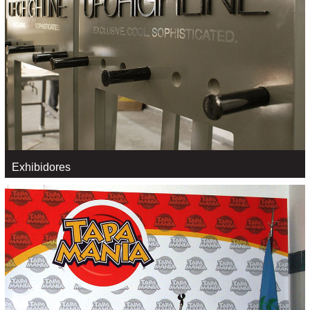
Espacios Comerciales
VER +
Exhibidores
Exhibidores
VER +